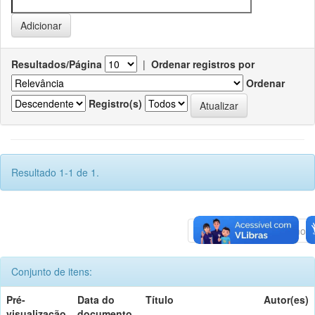
Resultados/Página
|
Ordenar registros por
Ordenar
Registro(s)
Resultado 1-1 de 1.
Anterior
1
Póximo
Conjunto de itens:
Pré-
Data do
Título
Autor(es)
visualização
documento