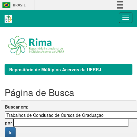
Skip
BRASIL
navigation
Simplifique!
Comunica BR
Participe
Acesso à informação
Legislação
Canais
Repositório de Múltiplos Acervos da UFRRJ
Página de Busca
Buscar em:
por