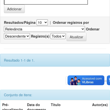
Resultados/Página
|
Ordenar registros por
Ordenar
Registro(s)
Resultado 1-1 de 1.
Anterior
1
Póximo
Conjunto de itens:
Pré-
Data do
Título
Autor(es)
visualização
documento