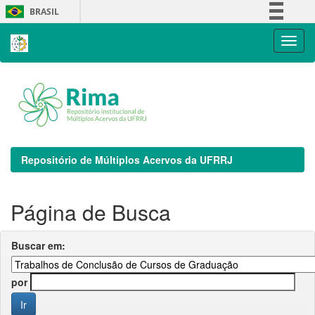
Skip
BRASIL
navigation
Simplifique!
Comunica BR
Participe
Acesso à informação
Legislação
Canais
Repositório de Múltiplos Acervos da UFRRJ
Página de Busca
Buscar em:
por