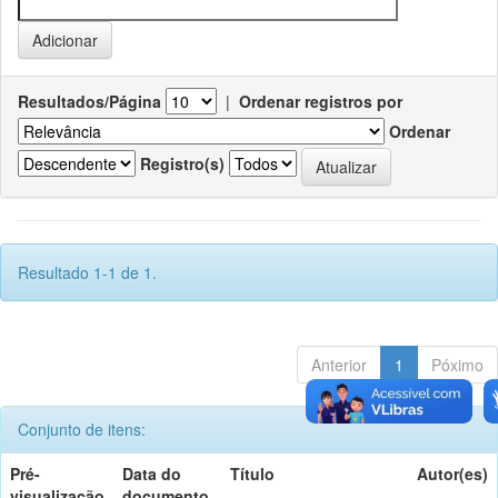
Resultados/Página
|
Ordenar registros por
Ordenar
Registro(s)
Resultado 1-1 de 1.
Anterior
1
Póximo
Conjunto de itens:
Pré-
Data do
Título
Autor(es)
visualização
documento