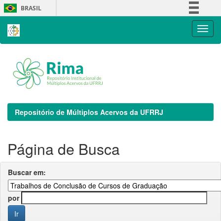
Skip
BRASIL
navigation
Simplifique!
Comunica BR
Participe
Acesso à informação
Legislação
Canais
Repositório de Múltiplos Acervos da UFRRJ
Página de Busca
Buscar em:
por