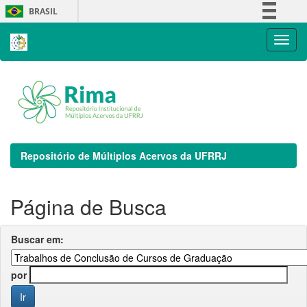
Skip
BRASIL
navigation
Simplifique!
Comunica BR
Participe
Acesso à informação
Legislação
Canais
Repositório de Múltiplos Acervos da UFRRJ
Página de Busca
Buscar em:
por