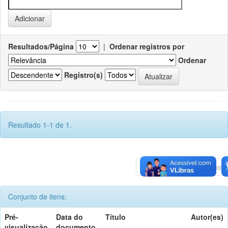
Resultados/Página
|
Ordenar registros por
Ordenar
Registro(s)
Resultado 1-1 de 1.
Anterior
1
Póximo
Conjunto de itens:
Pré-
Data do
Título
Autor(es)
visualização
documento