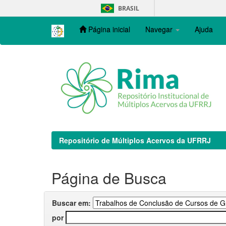
Skip
BRASIL
navigation
Página inicial
Navegar
Ajuda
Repositório de Múltiplos Acervos da UFRRJ
Página de Busca
Buscar em:
por