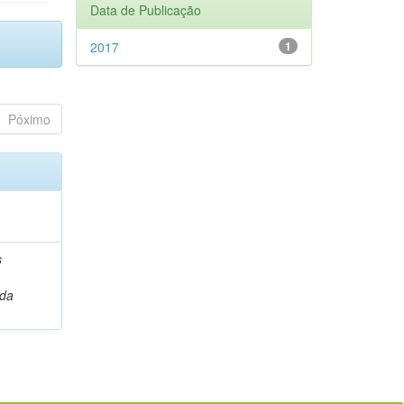
Data de Publicação
2017
1
Póximo
)
s
da