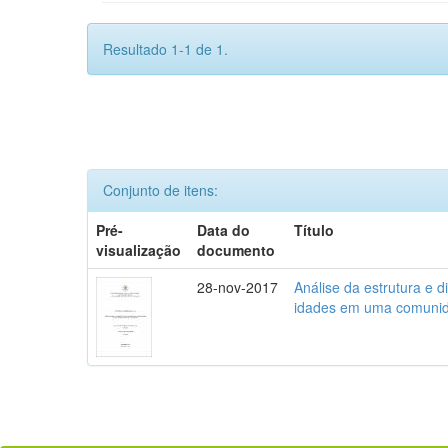
Resultado 1-1 de 1.
Conjunto de itens:
Pré-
Data do
Título
visualização
documento
28-nov-2017
Análise da estrutura e d
idades em uma comunid