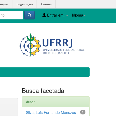
mação
Legislação
Canais
Entrar em:
Idioma
Busca facetada
Autor
Silva, Luís Fernando Menezes
1