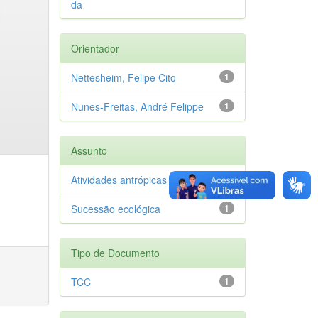
da
Orientador
Nettesheim, Felipe Cito
1
Nunes-Freitas, André Felippe
1
Assunto
Atividades antrópicas
1
Sucessão ecológica
1
Tipo de Documento
TCC
1