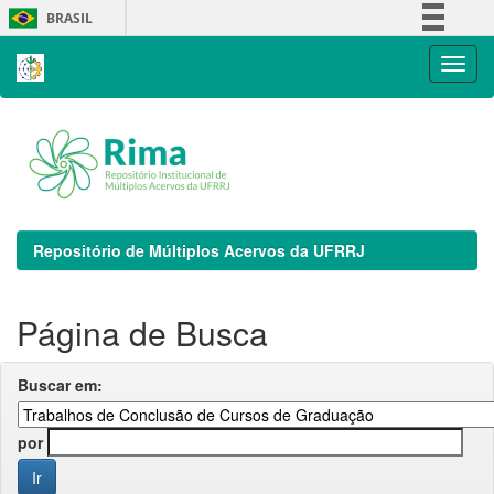
Skip
BRASIL
navigation
Simplifique!
Comunica BR
Participe
Acesso à informação
Legislação
Canais
Repositório de Múltiplos Acervos da UFRRJ
Página de Busca
Buscar em:
por