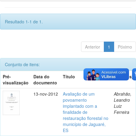
Resultado 1-1 de 1.
Anterior
1
Póximo
Conjunto de itens:
Pré-
Data do
Título
Autor(es)
visualização
documento
13-nov-2012
Avaliação de um
Abrahão,
povoamento
Leandro
implantado com a
Luiz
finalidade de
Ferreira
restauração florestal no
município de Jaguaré,
ES