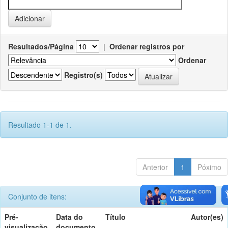
Resultados/Página
|
Ordenar registros por
Ordenar
Registro(s)
Resultado 1-1 de 1.
Anterior
1
Póximo
Conjunto de itens:
Pré-
Data do
Título
Autor(es)
visualização
documento