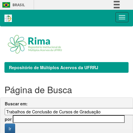
Skip
BRASIL
navigation
Simplifique!
Comunica BR
Participe
Acesso à informação
Legislação
Canais
Repositório de Múltiplos Acervos da UFRRJ
Página de Busca
Buscar em:
por