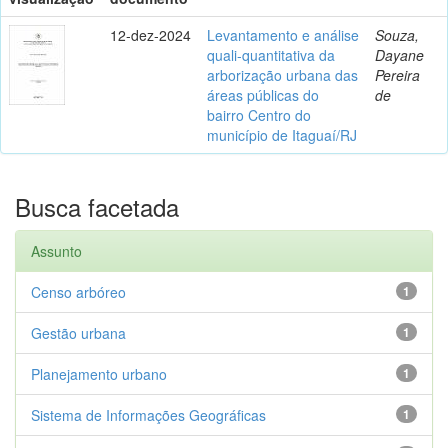
12-dez-2024
Levantamento e análise
Souza,
quali-quantitativa da
Dayane
arborização urbana das
Pereira
áreas públicas do
de
bairro Centro do
município de Itaguaí/RJ
Busca facetada
Assunto
Censo arbóreo
1
Gestão urbana
1
Planejamento urbano
1
Sistema de Informações Geográficas
1