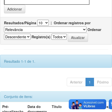
Resultados/Página
|
Ordenar registros por
Ordenar
Registro(s)
Resultado 1-1 de 1.
Anterior
1
Póximo
Conjunto de itens:
Pré-
Data do
Título
Autor(es)
visualização
documento