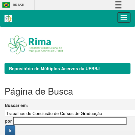
Skip
BRASIL
navigation
Simplifique!
Comunica BR
Participe
Acesso à informação
Legislação
Canais
Repositório de Múltiplos Acervos da UFRRJ
Página de Busca
Buscar em:
por