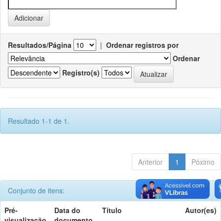
Resultados/Página
|
Ordenar registros por
Ordenar
Registro(s)
Resultado 1-1 de 1.
Anterior
1
Póximo
Conjunto de itens:
Pré-
Data do
Título
Autor(es)
visualização
documento