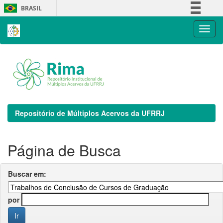
Skip
BRASIL
navigation
Simplifique!
Comunica BR
Participe
Acesso à informação
Legislação
Canais
Repositório de Múltiplos Acervos da UFRRJ
Página de Busca
Buscar em:
por