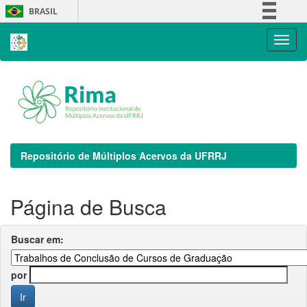
Skip
BRASIL
navigation
Simplifique!
Comunica BR
Participe
Acesso à informação
Legislação
Canais
Repositório de Múltiplos Acervos da UFRRJ
Página de Busca
Buscar em:
por