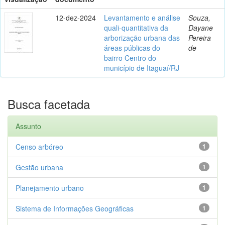
12-dez-2024
Levantamento e análise
Souza,
quali-quantitativa da
Dayane
arborização urbana das
Pereira
áreas públicas do
de
bairro Centro do
município de Itaguaí/RJ
Busca facetada
Assunto
Censo arbóreo
1
Gestão urbana
1
Planejamento urbano
1
Sistema de Informações Geográficas
1