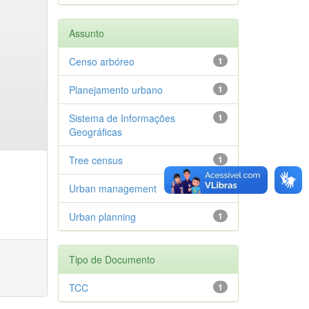
Assunto
Censo arbóreo
1
Planejamento urbano
1
Sistema de Informações
1
Geográficas
Tree census
1
Urban management
1
Urban planning
1
Tipo de Documento
TCC
1