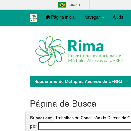
Skip
BRASIL
navigation
Página inicial
Navegar
Ajuda
Repositório de Múltiplos Acervos da UFRRJ
Página de Busca
Buscar em:
por