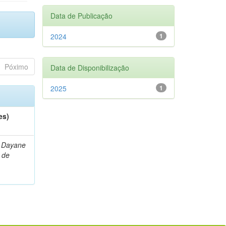
Data de Publicação
2024
1
Póximo
Data de Disponibilização
2025
1
es)
 Dayane
 de