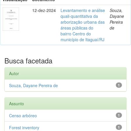
12-dez-2024
Levantamento e análise
Souza,
quali-quantitativa da
Dayane
arborização urbana das
Pereira
áreas públicas do
de
bairro Centro do
município de Itaguaí/RJ
Busca facetada
Autor
Souza, Dayane Pereira de
1
Assunto
Censo arbóreo
1
Forest inventory
1