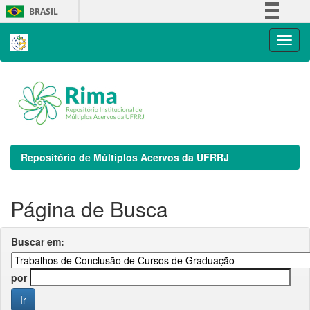
Skip
BRASIL
navigation
Simplifique!
Comunica BR
Participe
Acesso à informação
Legislação
Canais
Repositório de Múltiplos Acervos da UFRRJ
Página de Busca
Buscar em:
por