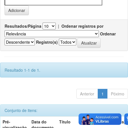
Resultados/Página
|
Ordenar registros por
Ordenar
Registro(s)
Resultado 1-1 de 1.
Anterior
1
Póximo
Conjunto de itens:
Pré-
Data do
Título
Autor(es)
visualização
documento