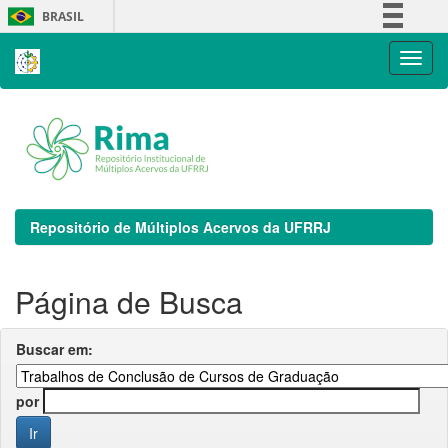
Skip
BRASIL
navigation
Simplifique!
Comunica BR
Participe
Acesso à informação
Legislação
Canais
Repositório de Múltiplos Acervos da UFRRJ
Página de Busca
Buscar em:
por