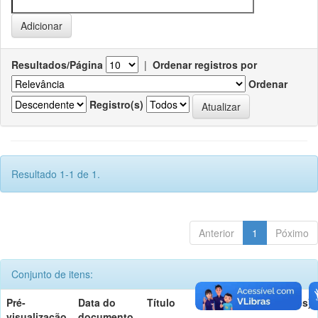
Resultados/Página
|
Ordenar registros por
Ordenar
Registro(s)
Resultado 1-1 de 1.
Anterior
1
Póximo
Conjunto de itens:
Pré-
Data do
Título
Autor(es)
visualização
documento