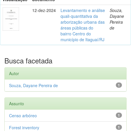
12-dez-2024
Levantamento e análise
Souza,
quali-quantitativa da
Dayane
arborização urbana das
Pereira
áreas públicas do
de
bairro Centro do
município de Itaguaí/RJ
Busca facetada
Autor
Souza, Dayane Pereira de
1
Assunto
Censo arbóreo
1
Forest inventory
1