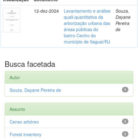
12-dez-2024
Levantamento e análise
Souza,
quali-quantitativa da
Dayane
arborização urbana das
Pereira
áreas públicas do
de
bairro Centro do
município de Itaguaí/RJ
Busca facetada
Autor
Souza, Dayane Pereira de
1
Assunto
Censo arbóreo
1
Forest inventory
1