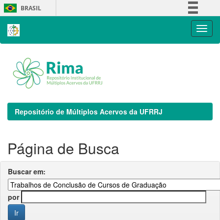
Skip
BRASIL
navigation
Simplifique!
Comunica BR
Participe
Acesso à informação
Legislação
Canais
Repositório de Múltiplos Acervos da UFRRJ
Página de Busca
Buscar em:
por