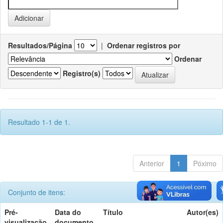
Resultados/Página
|
Ordenar registros por
Ordenar
Registro(s)
Resultado 1-1 de 1.
Anterior
1
Póximo
Conjunto de itens:
Pré-
Data do
Título
Autor(es)
visualização
documento