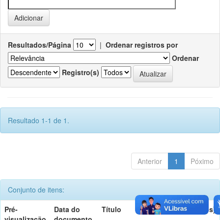
Resultados/Página
|
Ordenar registros por
Ordenar
Registro(s)
Resultado 1-1 de 1.
Anterior
1
Póximo
Conjunto de itens:
Pré-
Data do
Título
Autor(es)
visualização
documento