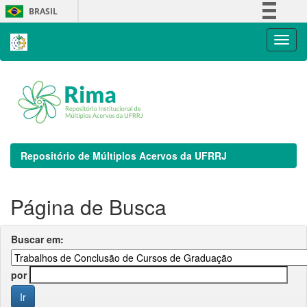
Skip
BRASIL
navigation
Simplifique!
Comunica BR
Participe
Acesso à informação
Legislação
Canais
Repositório de Múltiplos Acervos da UFRRJ
Página de Busca
Buscar em:
por