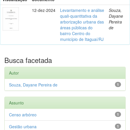
12-dez-2024
Levantamento e análise
Souza,
quali-quantitativa da
Dayane
arborização urbana das
Pereira
áreas públicas do
de
bairro Centro do
município de Itaguaí/RJ
Busca facetada
Autor
Souza, Dayane Pereira de
1
Assunto
Censo arbóreo
1
Gestão urbana
1