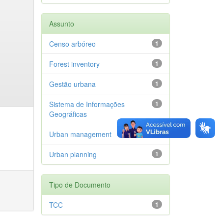
Assunto
Censo arbóreo
1
Forest inventory
1
Gestão urbana
1
Sistema de Informações
1
Geográficas
Urban management
1
Urban planning
1
Tipo de Documento
TCC
1