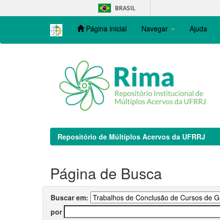
Skip
BRASIL
navigation
Página inicial
Navegar
Ajuda
Repositório de Múltiplos Acervos da UFRRJ
Página de Busca
Buscar em:
por