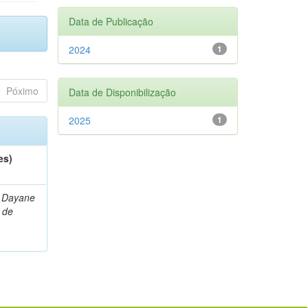
Data de Publicação
2024
1
Póximo
Data de Disponibilização
2025
1
es)
 Dayane
 de