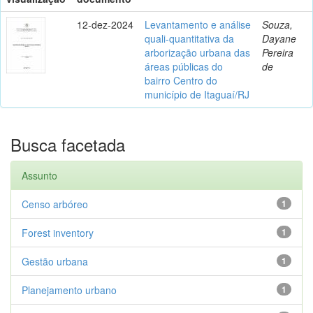
12-dez-2024
Levantamento e análise
Souza,
quali-quantitativa da
Dayane
arborização urbana das
Pereira
áreas públicas do
de
bairro Centro do
município de Itaguaí/RJ
Busca facetada
Assunto
Censo arbóreo
1
Forest inventory
1
Gestão urbana
1
Planejamento urbano
1