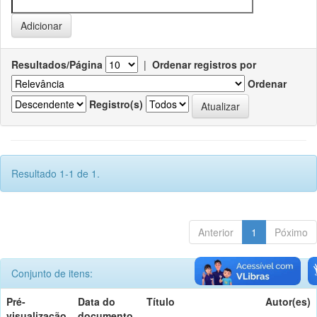
Resultados/Página
|
Ordenar registros por
Ordenar
Registro(s)
Resultado 1-1 de 1.
Anterior
1
Póximo
Conjunto de itens:
Pré-
Data do
Título
Autor(es)
visualização
documento