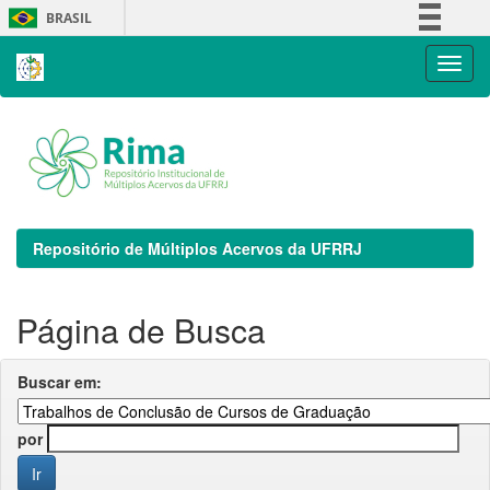
Skip
BRASIL
navigation
Simplifique!
Comunica BR
Participe
Acesso à informação
Legislação
Canais
Repositório de Múltiplos Acervos da UFRRJ
Página de Busca
Buscar em:
por