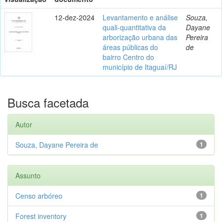
12-dez-2024
Levantamento e análise
Souza,
quali-quantitativa da
Dayane
arborização urbana das
Pereira
áreas públicas do
de
bairro Centro do
município de Itaguaí/RJ
Busca facetada
Autor
Souza, Dayane Pereira de
1
Assunto
Censo arbóreo
1
Forest inventory
1