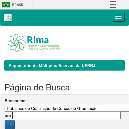
Skip
BRASIL
navigation
Simplifique!
Comunica BR
Participe
Acesso à informação
Legislação
Canais
Repositório de Múltiplos Acervos da UFRRJ
Página de Busca
Buscar em:
por