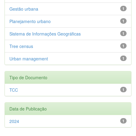
Gestão urbana
1
Planejamento urbano
1
Sistema de Informações Geográficas
1
Tree census
1
Urban management
1
Tipo de Documento
TCC
1
Data de Publicação
2024
1