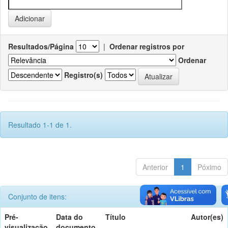
Resultados/Página
|
Ordenar registros por
Ordenar
Registro(s)
Resultado 1-1 de 1.
Anterior
1
Póximo
Conjunto de itens:
Pré-
Data do
Título
Autor(es)
visualização
documento