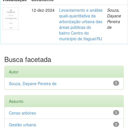
12-dez-2024
Levantamento e análise
Souza,
quali-quantitativa da
Dayane
arborização urbana das
Pereira
áreas públicas do
de
bairro Centro do
município de Itaguaí/RJ
Busca facetada
Autor
Souza, Dayane Pereira de
1
Assunto
Censo arbóreo
1
Gestão urbana
1