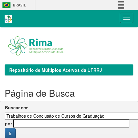
Skip
BRASIL
navigation
Simplifique!
Comunica BR
Participe
Acesso à informação
Legislação
Canais
Repositório de Múltiplos Acervos da UFRRJ
Página de Busca
Buscar em:
por