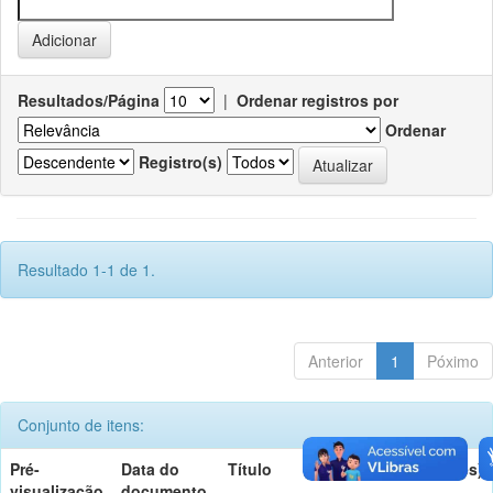
Resultados/Página
|
Ordenar registros por
Ordenar
Registro(s)
Resultado 1-1 de 1.
Anterior
1
Póximo
Conjunto de itens:
Pré-
Data do
Título
Autor(es)
visualização
documento