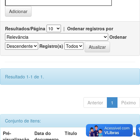
Resultados/Página
|
Ordenar registros por
Ordenar
Registro(s)
Resultado 1-1 de 1.
Anterior
1
Póximo
Conjunto de itens:
Pré-
Data do
Título
Autor(es)
visualização
documento