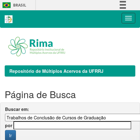
Skip
BRASIL
navigation
Simplifique!
Comunica BR
Participe
Acesso à informação
Legislação
Canais
Repositório de Múltiplos Acervos da UFRRJ
Página de Busca
Buscar em:
por