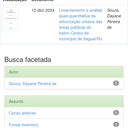
12-dez-2024
Levantamento e análise
Souza,
quali-quantitativa da
Dayane
arborização urbana das
Pereira
áreas públicas do
de
bairro Centro do
município de Itaguaí/RJ
Busca facetada
Autor
Souza, Dayane Pereira de
1
Assunto
Censo arbóreo
1
Forest inventory
1