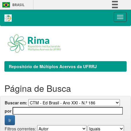
Skip
BRASIL
navigation
Simplifique!
Comunica BR
Participe
Acesso à informação
Legislação
Canais
Repositório de Múltiplos Acervos da UFRRJ
Página de Busca
Buscar em:
por
Filtros correntes: