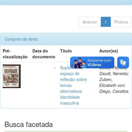
Anterior
1
Póximo
Conjunto de itens:
Pré-
Data do
Título
Autor(es)
visualização
documento
-
Suplemento:
Costa, Patrícia;
espaço de
Daudt, Nereida;
reflexão sobre
Zuben,
temas
Elizabeth von;
alternativos.
Diego, Cavallos
Identidade
masculina
Busca facetada