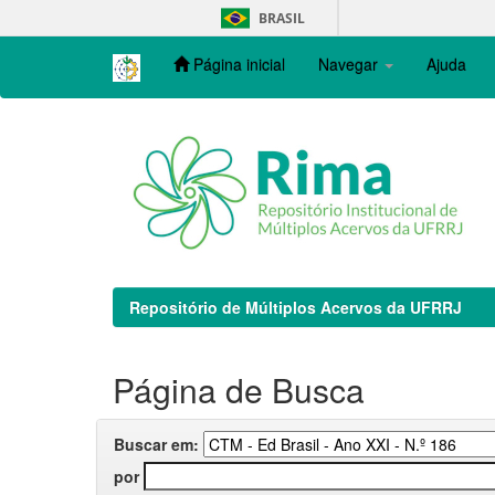
Skip
BRASIL
navigation
Página inicial
Navegar
Ajuda
Repositório de Múltiplos Acervos da UFRRJ
Página de Busca
Buscar em:
por