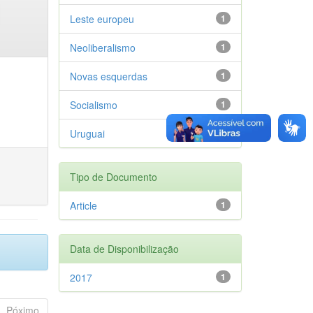
Leste europeu
1
Neoliberalismo
1
Novas esquerdas
1
Socialismo
1
Uruguai
1
Tipo de Documento
Article
1
Data de Disponibilização
2017
1
Póximo