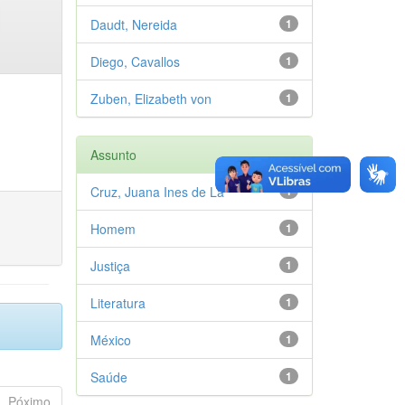
Daudt, Nereida
1
Diego, Cavallos
1
Zuben, Elizabeth von
1
Assunto
Cruz, Juana Ines de La
1
Homem
1
Justiça
1
Literatura
1
México
1
Saúde
1
Póximo