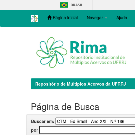
Skip
BRASIL
navigation
Página inicial
Navegar
Ajuda
Repositório de Múltiplos Acervos da UFRRJ
Página de Busca
Buscar em:
por