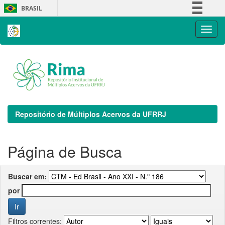
Skip
BRASIL
navigation
Simplifique!
Comunica BR
Participe
Acesso à informação
Legislação
Canais
Repositório de Múltiplos Acervos da UFRRJ
Página de Busca
Buscar em:
por
Filtros correntes: