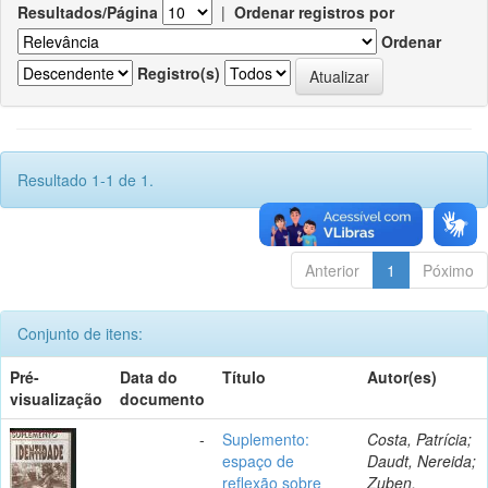
Resultados/Página
|
Ordenar registros por
Ordenar
Registro(s)
Resultado 1-1 de 1.
Anterior
1
Póximo
Conjunto de itens:
Pré-
Data do
Título
Autor(es)
visualização
documento
-
Suplemento:
Costa, Patrícia;
espaço de
Daudt, Nereida;
reflexão sobre
Zuben,