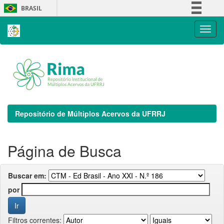
Skip
BRASIL
navigation
Simplifique!
Comunica BR
Participe
Acesso à informação
Legislação
Canais
Repositório de Múltiplos Acervos da UFRRJ
Página de Busca
Buscar em:
por
Filtros correntes: