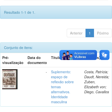
Resultado 1-1 de 1.
Anterior
1
Póximo
Conjunto de itens:
Pré-
Data do
Título
Autor(es)
visualização
documento
-
Suplemento:
Costa, Patrícia;
espaço de
Daudt, Nereida;
reflexão sobre
Zuben,
temas
Elizabeth von;
alternativos.
Diego, Cavallos
Identidade
masculina