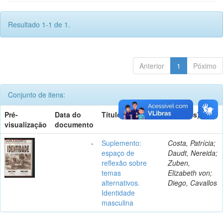
Resultado 1-1 de 1.
Anterior
1
Póximo
Conjunto de itens:
Pré-
Data do
Título
Autor(es)
visualização
documento
-
Suplemento:
Costa, Patrícia;
espaço de
Daudt, Nereida;
reflexão sobre
Zuben,
temas
Elizabeth von;
alternativos.
Diego, Cavallos
Identidade
masculina