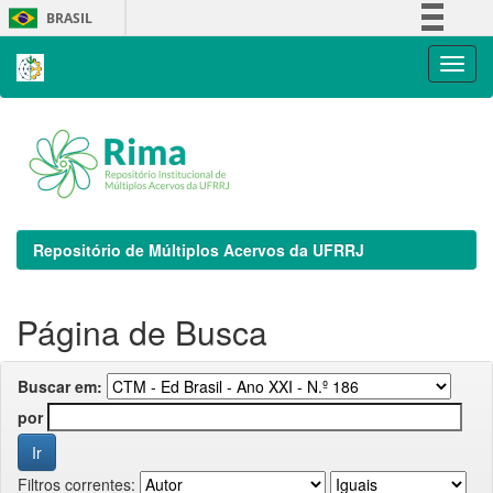
Skip
BRASIL
navigation
Simplifique!
Comunica BR
Participe
Acesso à informação
Legislação
Canais
Repositório de Múltiplos Acervos da UFRRJ
Página de Busca
Buscar em:
por
Filtros correntes: