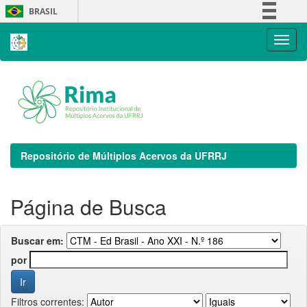
Skip
BRASIL
navigation
Simplifique!
Comunica BR
Participe
Acesso à informação
Legislação
Canais
Repositório de Múltiplos Acervos da UFRRJ
Página de Busca
Buscar em:
por
Filtros correntes: