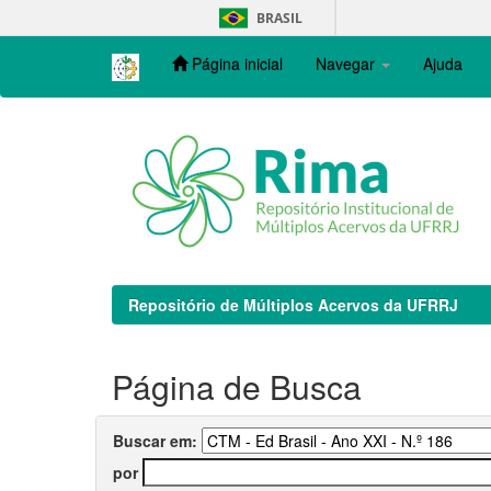
Skip
BRASIL
navigation
Página inicial
Navegar
Ajuda
Repositório de Múltiplos Acervos da UFRRJ
Página de Busca
Buscar em:
por