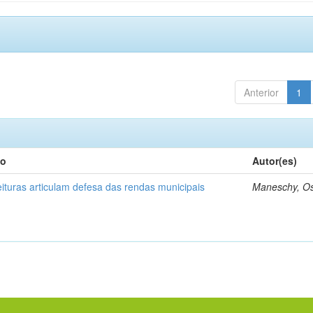
Anterior
1
lo
Autor(es)
eituras articulam defesa das rendas municipais
Maneschy, O