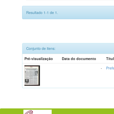
Resultado 1-1 de 1.
Conjunto de itens:
Pré-visualização
Data do documento
Títu
-
Pref