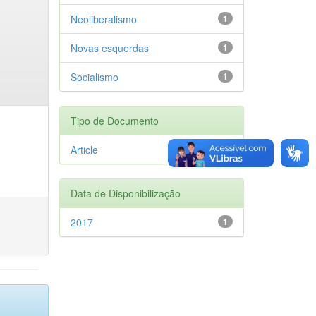
Neoliberalismo
1
Novas esquerdas
1
Socialismo
1
Tipo de Documento
Article
1
Data de Disponibilização
2017
1