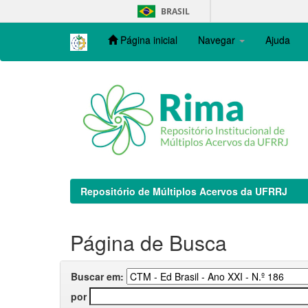
Skip
BRASIL
navigation
Página inicial
Navegar
Ajuda
Repositório de Múltiplos Acervos da UFRRJ
Página de Busca
Buscar em:
por