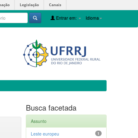
mação
Legislação
Canais
Entrar em:
Idioma
Busca facetada
Assunto
Leste europeu
1