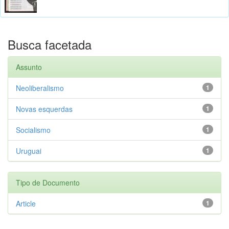
Busca facetada
Assunto
Neoliberalismo
1
Novas esquerdas
1
Socialismo
1
Uruguai
1
Tipo de Documento
Article
1