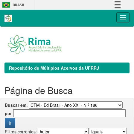
Skip
BRASIL
navigation
Simplifique!
Comunica BR
Participe
Acesso à informação
Legislação
Canais
Repositório de Múltiplos Acervos da UFRRJ
Página de Busca
Buscar em:
por
Filtros correntes: