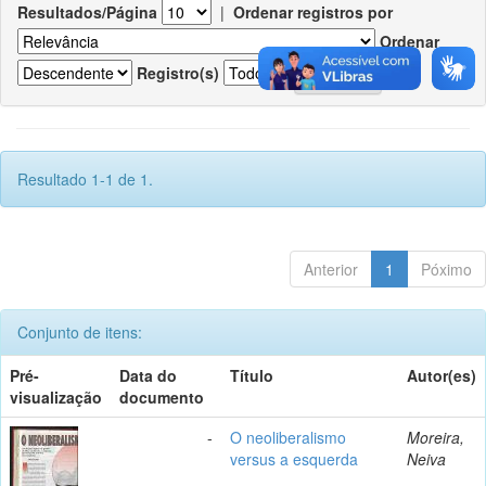
Resultados/Página
|
Ordenar registros por
Ordenar
Registro(s)
Resultado 1-1 de 1.
Anterior
1
Póximo
Conjunto de itens:
Pré-
Data do
Título
Autor(es)
visualização
documento
-
O neoliberalismo
Moreira,
versus a esquerda
Neiva