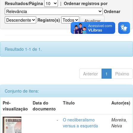
Resultados/Página
|
Ordenar registros por
Ordenar
Registro(s)
Resultado 1-1 de 1.
Anterior
1
Póximo
Conjunto de itens:
Pré-
Data do
Título
Autor(es)
visualização
documento
-
O neoliberalismo
Moreira,
versus a esquerda
Neiva