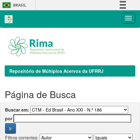
Skip
BRASIL
navigation
Simplifique!
Comunica BR
Participe
Acesso à informação
Legislação
Canais
Repositório de Múltiplos Acervos da UFRRJ
Página de Busca
Buscar em:
por
Filtros correntes: