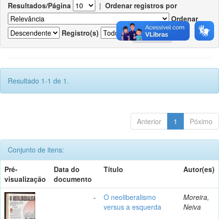
Resultados/Página
|
Ordenar registros por
Ordenar
Registro(s)
Resultado 1-1 de 1.
Anterior
1
Póximo
Conjunto de itens:
Pré-
Data do
Título
Autor(es)
visualização
documento
-
O neoliberalismo
Moreira,
versus a esquerda
Neiva