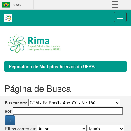
Skip
BRASIL
navigation
Simplifique!
Comunica BR
Participe
Acesso à informação
Legislação
Canais
Repositório de Múltiplos Acervos da UFRRJ
Página de Busca
Buscar em:
por
Filtros correntes: