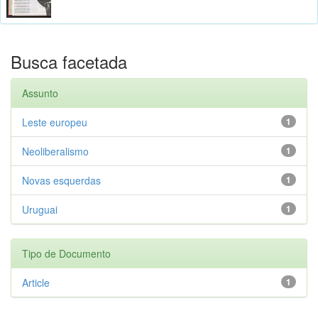
Busca facetada
Assunto
Leste europeu
1
Neoliberalismo
1
Novas esquerdas
1
Uruguai
1
Tipo de Documento
Article
1