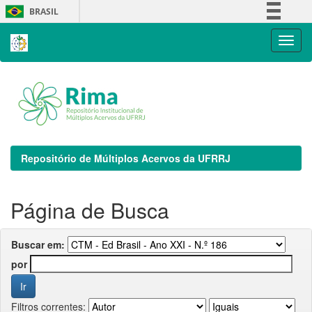
Skip
BRASIL
navigation
Simplifique!
Comunica BR
Participe
Acesso à informação
Legislação
Canais
Repositório de Múltiplos Acervos da UFRRJ
Página de Busca
Buscar em:
por
Filtros correntes: