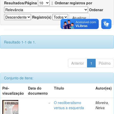
Resultados/Página
|
Ordenar registros por
Ordenar
Registro(s)
Resultado 1-1 de 1.
Anterior
1
Póximo
Conjunto de itens:
Pré-
Data do
Título
Autor(es)
visualização
documento
-
O neoliberalismo
Moreira,
versus a esquerda
Neiva