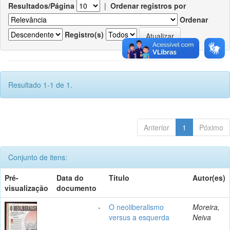
Resultados/Página
|
Ordenar registros por
Ordenar
Registro(s)
Resultado 1-1 de 1.
Anterior
1
Póximo
Conjunto de itens:
Pré-
Data do
Título
Autor(es)
visualização
documento
-
O neoliberalismo
Moreira,
versus a esquerda
Neiva