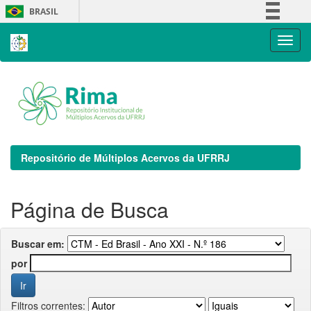
Skip
BRASIL
navigation
Simplifique!
Comunica BR
Participe
Acesso à informação
Legislação
Canais
Repositório de Múltiplos Acervos da UFRRJ
Página de Busca
Buscar em:
por
Filtros correntes: