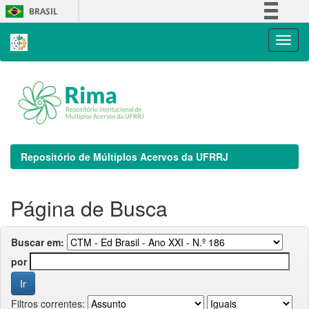
Skip
BRASIL
navigation
Simplifique!
Comunica BR
Participe
Acesso à informação
Legislação
Canais
Repositório de Múltiplos Acervos da UFRRJ
Página de Busca
Buscar em:
por
Filtros correntes: