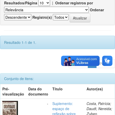
Resultados/Página
|
Ordenar registros por
Ordenar
Registro(s)
Resultado 1-1 de 1.
Anterior
1
Póximo
Conjunto de itens:
Pré-
Data do
Título
Autor(es)
visualização
documento
-
Suplemento:
Costa, Patrícia;
espaço de
Daudt, Nereida;
reflexão sobre
Zuben,