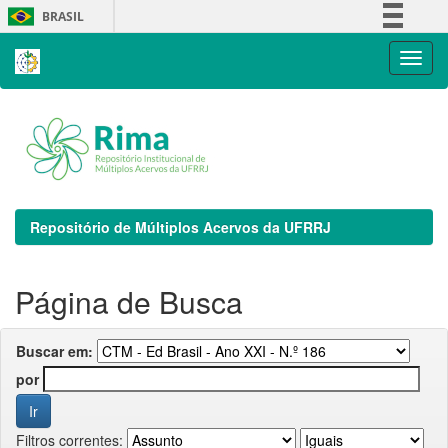
Skip
BRASIL
navigation
Simplifique!
Comunica BR
Participe
Acesso à informação
Legislação
Canais
Repositório de Múltiplos Acervos da UFRRJ
Página de Busca
Buscar em:
por
Filtros correntes: