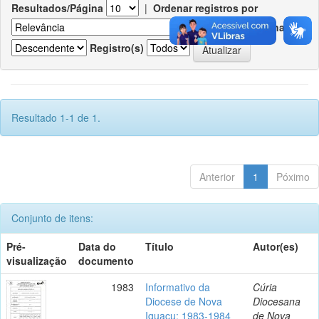
Resultados/Página
|
Ordenar registros por
Ordenar
Registro(s)
Resultado 1-1 de 1.
Anterior
1
Póximo
Conjunto de itens:
Pré-
Data do
Título
Autor(es)
visualização
documento
1983
Informativo da
Cúria
Diocese de Nova
Diocesana
Iguaçu: 1983-1984
de Nova