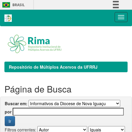
Skip
BRASIL
navigation
Simplifique!
Comunica BR
Participe
Acesso à informação
Legislação
Canais
Repositório de Múltiplos Acervos da UFRRJ
Página de Busca
Buscar em:
por
Filtros correntes: