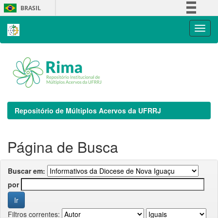
Skip
BRASIL
navigation
Simplifique!
Comunica BR
Participe
Acesso à informação
Legislação
Canais
Repositório de Múltiplos Acervos da UFRRJ
Página de Busca
Buscar em:
por
Filtros correntes: