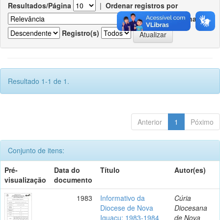
Resultados/Página
|
Ordenar registros por
Ordenar
Registro(s)
Resultado 1-1 de 1.
Anterior
1
Póximo
Conjunto de itens:
Pré-
Data do
Título
Autor(es)
visualização
documento
1983
Informativo da
Cúria
Diocese de Nova
Diocesana
Iguaçu: 1983-1984
de Nova