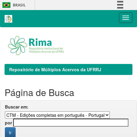
Skip
BRASIL
navigation
Simplifique!
Comunica BR
Participe
Acesso à informação
Legislação
Canais
Repositório de Múltiplos Acervos da UFRRJ
Página de Busca
Buscar em:
por