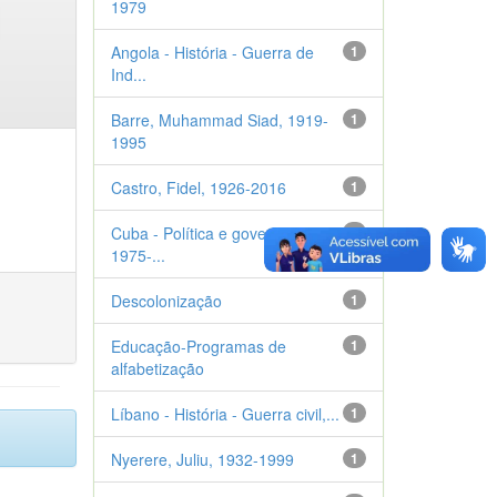
1979
Angola - História - Guerra de
1
Ind...
Barre, Muhammad Siad, 1919-
1
1995
Castro, Fidel, 1926-2016
1
Cuba - Política e governo -
1
1975-...
Descolonização
1
Educação-Programas de
1
alfabetização
Líbano - História - Guerra civil,...
1
Nyerere, Juliu, 1932-1999
1