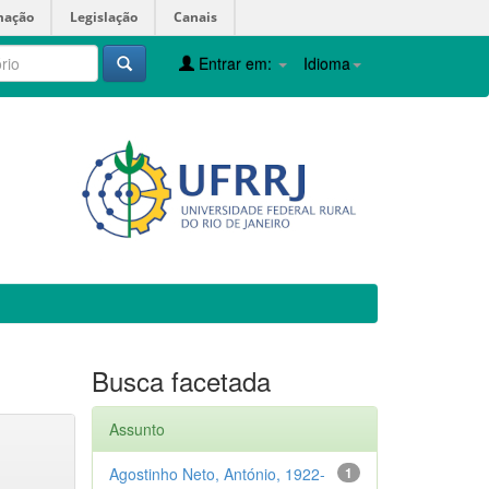
mação
Legislação
Canais
Entrar em:
Idioma
Busca facetada
Assunto
Agostinho Neto, António, 1922-
1