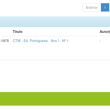
Anterior
1
Título
Autor
-1975
CTM - Ed. Portuguesa - Ano I - Nº 1
-