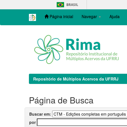
Skip
BRASIL
navigation
Página inicial
Navegar
Ajuda
Repositório de Múltiplos Acervos da UFRRJ
Página de Busca
Buscar em:
por