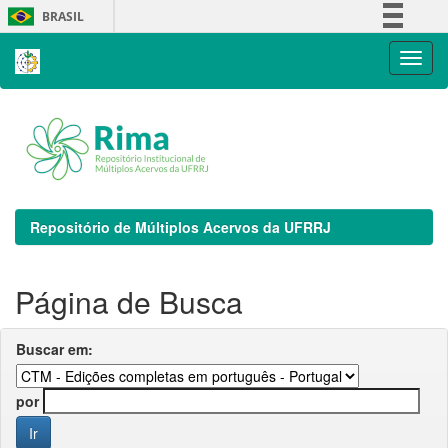
Skip
BRASIL
navigation
Simplifique!
Comunica BR
Participe
Acesso à informação
Legislação
Canais
Repositório de Múltiplos Acervos da UFRRJ
Página de Busca
Buscar em:
por