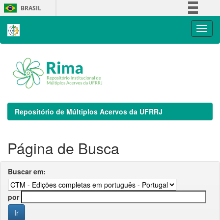
Skip
BRASIL
navigation
Simplifique!
Comunica BR
Participe
Acesso à informação
Legislação
Canais
Repositório de Múltiplos Acervos da UFRRJ
Página de Busca
Buscar em:
por