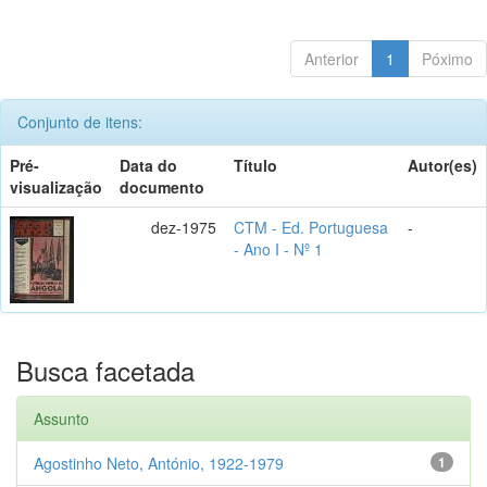
Anterior
1
Póximo
Conjunto de itens:
Pré-
Data do
Título
Autor(es)
visualização
documento
dez-1975
CTM - Ed. Portuguesa
-
- Ano I - Nº 1
Busca facetada
Assunto
Agostinho Neto, António, 1922-1979
1