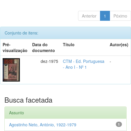
Anterior
1
Póximo
Conjunto de itens:
Pré-
Data do
Título
Autor(es)
visualização
documento
dez-1975
CTM - Ed. Portuguesa
-
- Ano I - Nº 1
Busca facetada
Assunto
Agostinho Neto, António, 1922-1979
1