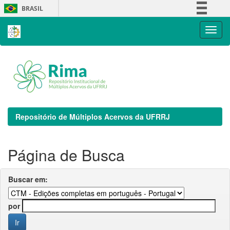
Skip
BRASIL
navigation
Simplifique!
Comunica BR
Participe
Acesso à informação
Legislação
Canais
Repositório de Múltiplos Acervos da UFRRJ
Página de Busca
Buscar em:
por