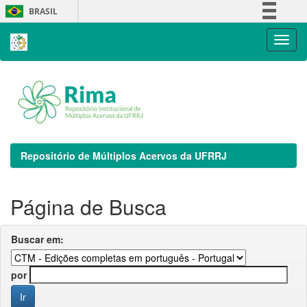
Skip
BRASIL
navigation
Simplifique!
Comunica BR
Participe
Acesso à informação
Legislação
Canais
Repositório de Múltiplos Acervos da UFRRJ
Página de Busca
Buscar em:
por