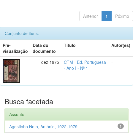
Anterior
1
Póximo
Conjunto de itens:
Pré-
Data do
Título
Autor(es)
visualização
documento
dez-1975
CTM - Ed. Portuguesa
-
- Ano I - Nº 1
Busca facetada
Assunto
Agostinho Neto, António, 1922-1979
1