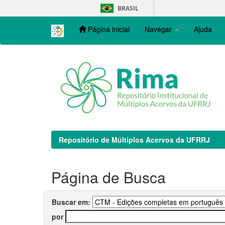
Skip
BRASIL
navigation
Página inicial
Navegar
Ajuda
Repositório de Múltiplos Acervos da UFRRJ
Página de Busca
Buscar em:
por