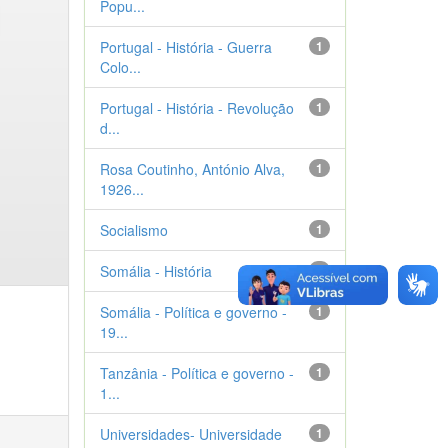
Popu...
Portugal - História - Guerra
1
Colo...
Portugal - História - Revolução
1
d...
Rosa Coutinho, António Alva,
1
1926...
Socialismo
1
Somália - História
1
Somália - Política e governo -
1
19...
Tanzânia - Política e governo -
1
1...
Universidades- Universidade
1