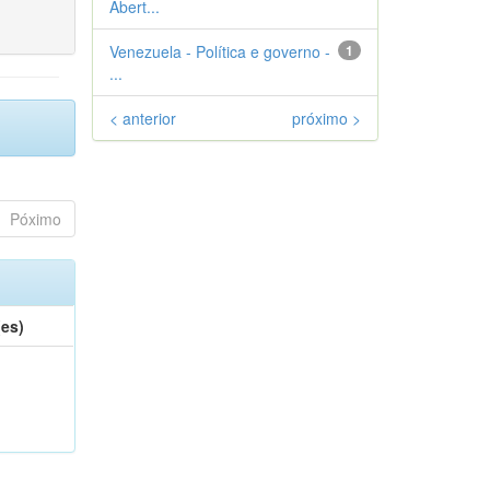
Abert...
Venezuela - Política e governo -
1
...
< anterior
próximo >
Póximo
(es)