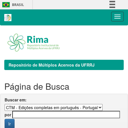
Skip
BRASIL
navigation
Simplifique!
Comunica BR
Participe
Acesso à informação
Legislação
Canais
Repositório de Múltiplos Acervos da UFRRJ
Página de Busca
Buscar em:
por