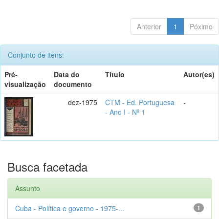
Anterior
1
Póximo
Conjunto de itens:
Pré-
Data do
Título
Autor(es)
visualização
documento
dez-1975
CTM - Ed. Portuguesa
-
- Ano I - Nº 1
Busca facetada
Assunto
Cuba - Política e governo - 1975-...
1