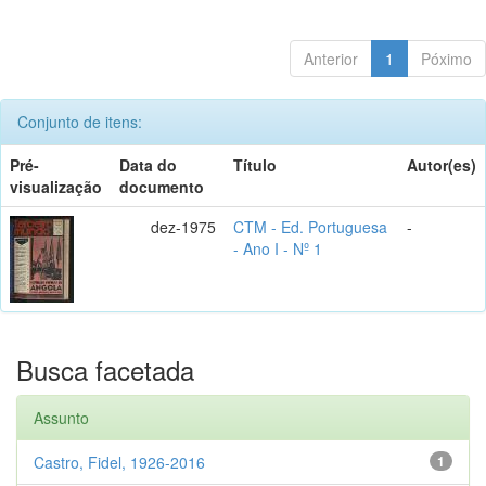
Anterior
1
Póximo
Conjunto de itens:
Pré-
Data do
Título
Autor(es)
visualização
documento
dez-1975
CTM - Ed. Portuguesa
-
- Ano I - Nº 1
Busca facetada
Assunto
Castro, Fidel, 1926-2016
1