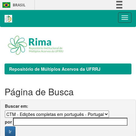
Skip
BRASIL
navigation
Simplifique!
Comunica BR
Participe
Acesso à informação
Legislação
Canais
Repositório de Múltiplos Acervos da UFRRJ
Página de Busca
Buscar em:
por