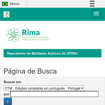
Skip
BRASIL
navigation
Simplifique!
Comunica BR
Participe
Acesso à informação
Legislação
Canais
Repositório de Múltiplos Acervos da UFRRJ
Página de Busca
Buscar em:
por