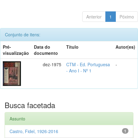
Anterior
1
Póximo
Conjunto de itens:
Pré-
Data do
Título
Autor(es)
visualização
documento
dez-1975
CTM - Ed. Portuguesa
-
- Ano I - Nº 1
Busca facetada
Assunto
Castro, Fidel, 1926-2016
1