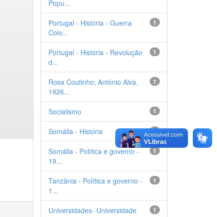
Popu...
Portugal - História - Guerra
1
Colo...
Portugal - História - Revolução
1
d...
Rosa Coutinho, António Alva,
1
1926...
Socialismo
1
Somália - História
1
Somália - Política e governo -
1
19...
Tanzânia - Política e governo -
1
1...
Universidades- Universidade
1