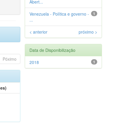
Abert...
Venezuela - Política e governo -
1
...
< anterior
próximo >
Data de Disponibilização
Póximo
2018
1
(es)