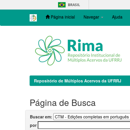
Skip
BRASIL
navigation
Página inicial
Navegar
Ajuda
Repositório de Múltiplos Acervos da UFRRJ
Página de Busca
Buscar em:
por