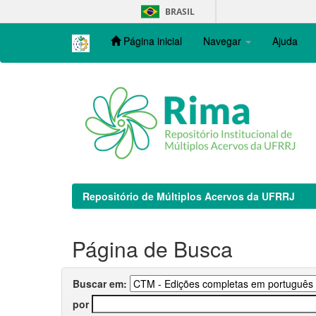
Skip
BRASIL
navigation
Página inicial
Navegar
Ajuda
Repositório de Múltiplos Acervos da UFRRJ
Página de Busca
Buscar em:
por