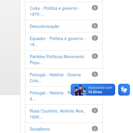
Cuba - Política e governo -
1
1975-...
Descolonização
1
Equador - Política e governo -
1
19...
Partidos Políticos-Movimento
1
Popu...
Portugal - História - Guerra
1
Colo...
Portugal - História - Revolução
1
d...
Rosa Coutinho, António Alva,
1
1926...
Socialismo
1