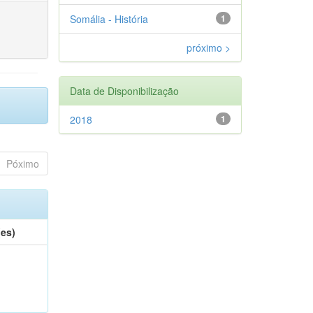
Somália - História
1
próximo >
Data de Disponibilização
2018
1
Póximo
(es)